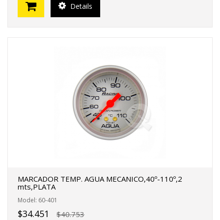
Details
MARCADOR TEMP. AGUA MECANICO,40º-110º,2
mts,PLATA
Model: 60-401
$34.451
$40.753