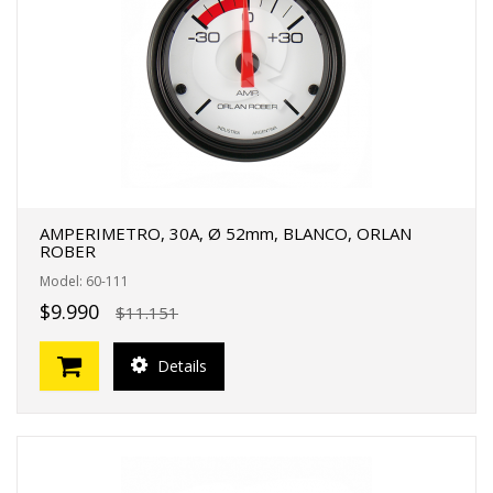
FERTAS!
AMPERIMETRO, 30A, Ø 52mm, BLANCO, ORLAN
ROBER
Model: 60-111
$9.990
$11.151
Details