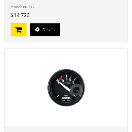
Model: 60-212
$14.726
Details