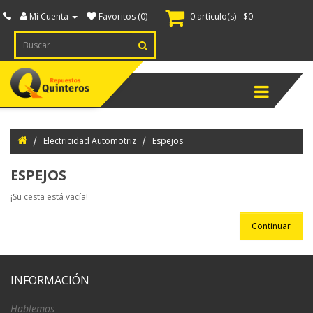
Mi Cuenta
Favoritos (0)
0 artículo(s) - $0
ternador
spiece
Menú
ranque
spiece
Electricidad Automotriz
Espejos
ectricidad
ESPEJOS
tomotriz
¡Su cesta está vacía!
cendido
Continuar
uipamiento
inero
INFORMACIÓN
nsores
itches
Hablemos