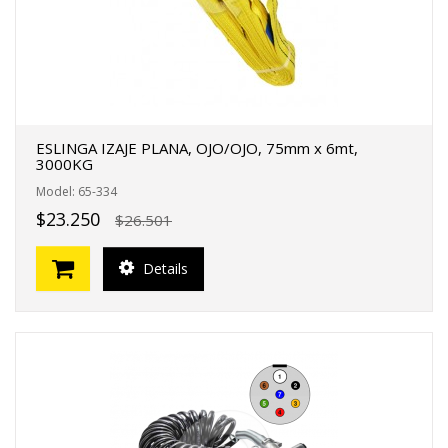
ESLINGA IZAJE PLANA, OJO/OJO, 75mm x 6mt,
3000KG
Model: 65-334
$23.250
$26.501
Details