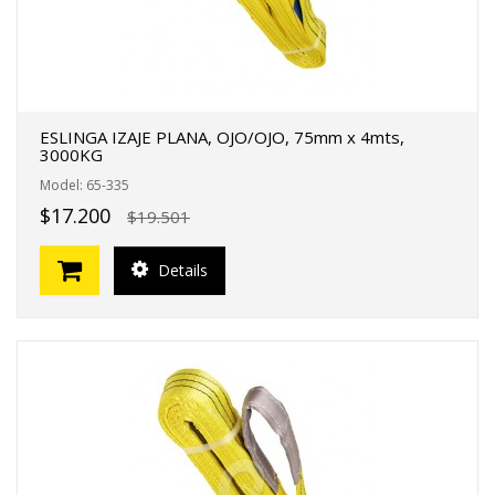
ESLINGA IZAJE PLANA, OJO/OJO, 75mm x 4mts,
3000KG
Model: 65-335
$17.200
$19.501
Details