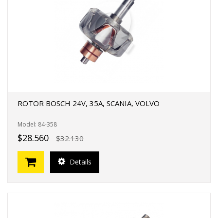
FERTAS!
ROTOR BOSCH 24V, 35A, SCANIA, VOLVO
Model: 84-358
$28.560
$32.130
Details