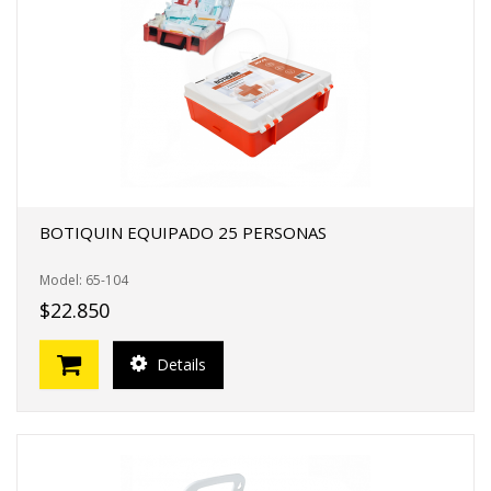
FERTAS!
BOTIQUIN EQUIPADO 25 PERSONAS
Model: 65-104
$22.850
Details