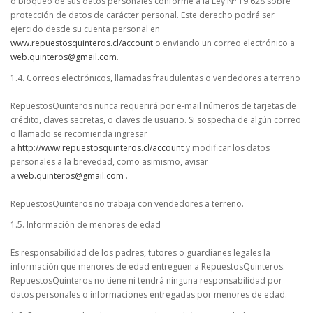
o bloqueo de sus datos personales conforme a la Ley Nº 19.628 sobre
protección de datos de carácter personal. Este derecho podrá ser
ejercido desde su cuenta personal en
www.repuestosquinteros.cl/account
o enviando un correo electrónico a
web.quinteros@gmail.com
.
1.4. Correos electrónicos, llamadas fraudulentas o vendedores a terreno
RepuestosQuinteros nunca requerirá por e-mail números de tarjetas de
crédito, claves secretas, o claves de usuario. Si sospecha de algún correo
o llamado se recomienda ingresar
a
http://www.repuestosquinteros.cl/account
y modificar los datos
personales a la brevedad, como asimismo, avisar
a
web.quinteros@gmail.com
.
RepuestosQuinteros no trabaja con vendedores a terreno.
1.5. Información de menores de edad
Es responsabilidad de los padres, tutores o guardianes legales la
información que menores de edad entreguen a RepuestosQuinteros.
RepuestosQuinteros no tiene ni tendrá ninguna responsabilidad por
datos personales o informaciones entregadas por menores de edad.