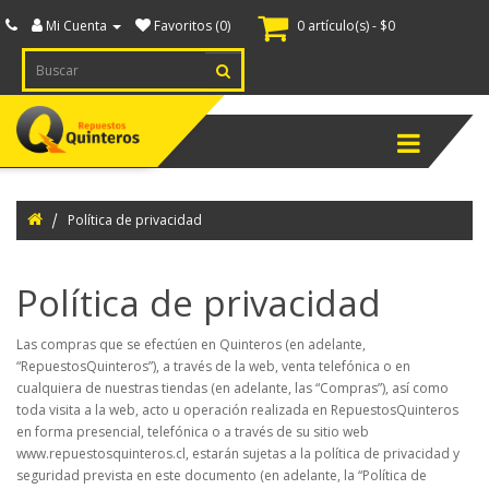
Mi Cuenta
Favoritos (0)
0 artículo(s) - $0
ternador
spiece
Menú
ranque
spiece
Política de privacidad
ectricidad
tomotriz
Política de privacidad
cendido
Las compras que se efectúen en Quinteros (en adelante,
“RepuestosQuinteros”), a través de la web, venta telefónica o en
uipamiento
cualquiera de nuestras tiendas (en adelante, las “Compras”), así como
inero
toda visita a la web, acto u operación realizada en RepuestosQuinteros
en forma presencial, telefónica o a través de su sitio web
nsores
www.repuestosquinteros.cl, estarán sujetas a la política de privacidad y
seguridad prevista en este documento (en adelante, la “Política de
itches