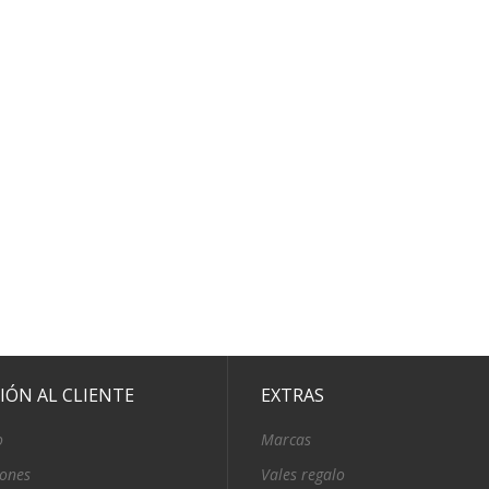
IÓN AL CLIENTE
EXTRAS
o
Marcas
iones
Vales regalo