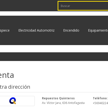
spiece
Electricidad Automotriz
Encendido
Equipamient
enta
ra dirección
Repuestos Quinteros
Teléfono:
Av. Víctor Jara, 636 Antofagasta
+5694022