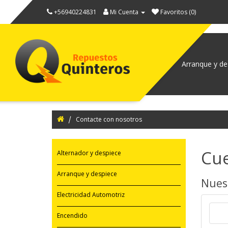
+56940224831
Mi Cuenta
Favoritos (0)
Alternador y despiece
Arranque y de
Contacte con nosotros
Cu
Alternador y despiece
Arranque y despiece
Nuest
Electricidad Automotriz
Encendido