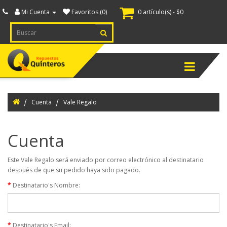
Mi Cuenta
Favoritos (0)
0 artículo(s) - $0
ternador
spiece
Menú
ranque
spiece
Cuenta
Vale Regalo
ectricidad
tomotriz
Cuenta
cendido
Este Vale Regalo será enviado por correo electrónico al destinatario
después de que su pedido haya sido pagado.
uipamiento
inero
Destinatario's Nombre:
nsores
itches
Destinatario's Email: